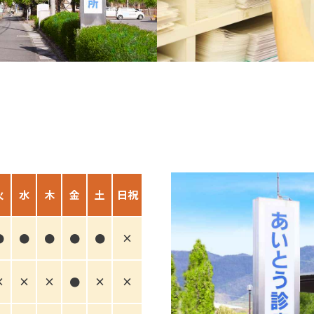
火
水
木
金
土
日祝
●
●
●
●
●
×
×
×
×
●
×
×