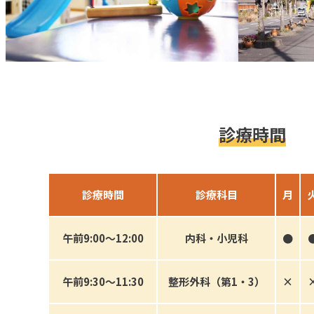
診療時間
診療
時間
診療科目
月
午前9:00
〜
12:00
内科
・
小児科
●
午前9:30
〜
11:30
整形外科
（第1・3）
×