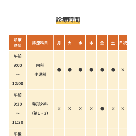
診療時間
診療
診療科目
月
火
水
木
金
土
日祝
時間
午前
9:00
内科
●
●
●
●
●
●
×
〜
小児科
12:00
午前
9:30
整形外科
×
×
×
×
●
×
×
〜
（第1・3）
11:30
午後