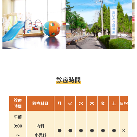
診療時間
診療
診療科目
月
火
水
木
金
土
日祝
時間
午前
9:00
内科
●
●
●
●
●
●
×
〜
小児科