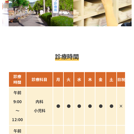
診療時間
診療
診療科目
月
火
水
木
金
土
日祝
時間
午前
9:00
内科
●
●
●
●
●
●
×
〜
小児科
12:00
午前